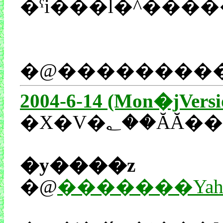
�ˁi���l�^����
�@���������
2004-6-14 (Mon�jVersi
�y����z
�@
�������Yaho