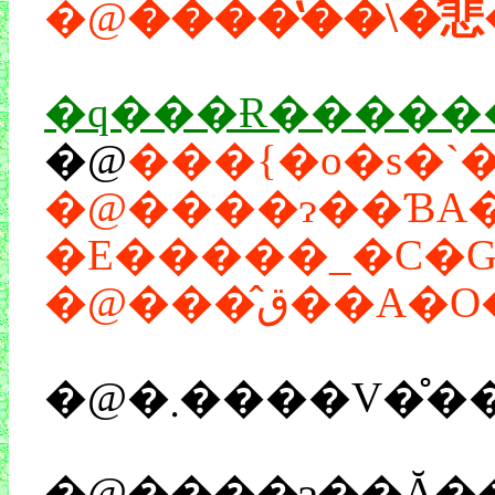
�@
����̔��\�͐
�q���Ɍ������
�@
�@����ɂ��ƁA�u����
�E�����_�C�G�
�@���̂