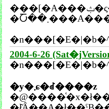
���[�A���ݑ�ς��킽�����������ł���܂��āi��Ɏd�����A�Ă������d�������Łj���ʑ����܂��Ă�����X�S�����i�T�C�B��T���̃��C�u��f��̘b�����������񂾂��ǁi���j���[�X�̘b���������j����ǂ��낶
�Ⴀ��܂���
�n���[�E�|�b�
2004-6-26 (Sat�jVersio
�n���[�E�|�b�^
�y�܂ɕ�ꂽ����z
�@����͑�x�ł����B�E�E�E�E�E�E���ǎO���ڂ̒�����ЂŌ}���ā
�ł͂Ȃ��A�ł��ˁB