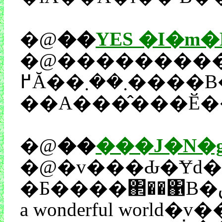
�@
��
YES �I�m
�@���������ł����܂��ł����A�s����l�ɂ͐���s���ė~�����I�@�ƌ��������Ȃ邭�炢�A�v���Ԃ�Ƀv�`���������
߂Ă��܂��܂����B�Ȃ��Ȃ������ł���A���p�W���ė܂��o�Ă���Ȃ�Ă��Ƃ́B�喡�Ȑ؂���ɂ��A�a�V�ȕ\���A�Ƃł������Ηǂ��̂��A�u�Ȃ�قǁA����Ȃ������������̂��[�I�v�Ǝv�킳
�@
��
���J�N�g�
�@�v���Ԃ�Ɏd���ȊO�Ń��C�u�ɍs���܂����i�΁j�B�������͗F�l�ƍs�����̂ł�
�Ƃ����΂��΁B�ق�A�ǂ����y�͖����U���A���Č�������Ȃ��ł����I�@�E�E�E�E�E�E������ɂȂ��Ă܂��񂩁A�����ł����B�܂��A����ȃ��C�u�̖{���̃��X�g�A�A���R�[���̃j�ȖڂɁA���C�E�A�[���X�g�����O�́uWhat"s
a wonderful world�v���e����A��C�ɖڂ��o�߂�ǂ��납�A�܂����Ď~�܂�Ȃ��Ȃ�܂����B�Ƃ����̂��A���̋