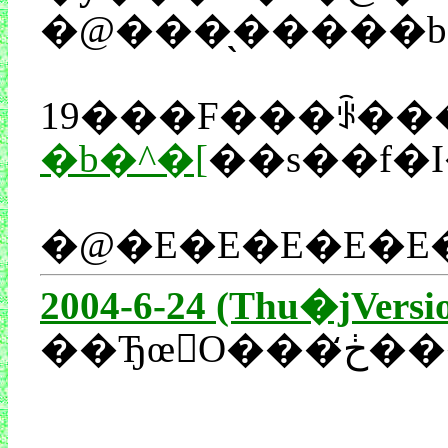
�@���̖�����b
19���F���ꂩ��
�b�^�[
��s��f�
2004-6-24 (Thu�jVersi