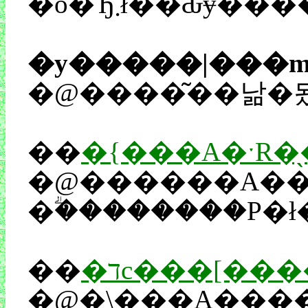
�o�Ђ܂ł̎��Ԃɏ
�y�����|���
�@����͂��낢�
��
�@������A����ς肱�̍��ɖ����`�͖���
��
�דc���[�
�@�\���A����