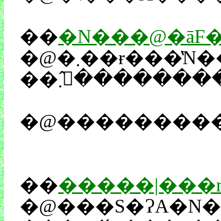
��
�N���@�āF�
�@�܂��ɍ���̔N�������̎c�����B��̂��́A���ꂪ�u�s�M���v�ł��傤�B�t�ɁA�����܂ł�邩�H�Ɨ����Ɏv���킯�ł����A�܂��A���߂���ΔM����Y��鍑�����ł�����A���̂����N�����ɂ��Ȃ��܂܁A�Ђ�����l�オ
�@��������
��
�����|���
�@���S�ɁA�N�������̉e�ɉB�ꂽ�`�ɂȂ��Ă��܂��܂������A���|�@���