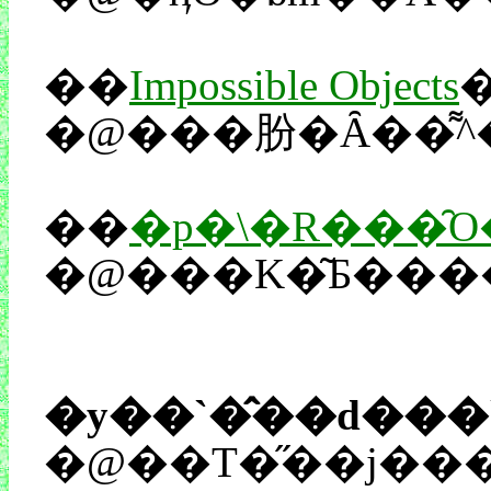
��
Impossible Objects
��
�y��`�̂��d���