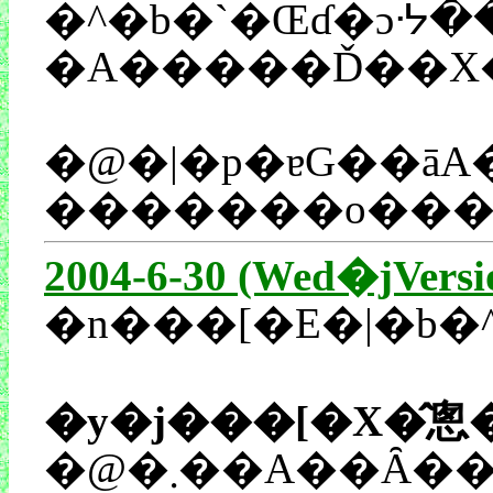
�^�b�`�Œɗ�ɔᔻ
�@�|�p�ɐG��āA���R�Ɨ܂��o�Ă���B����Ȋ��o�𐔔N�Y��Ă������V�Ƃ��ẮA�������C�ɉ��x���̊����Ă��܂�������́A�ƂĂ����ʂŁA�Ӌ`�
2004-6-30 (Wed�jVersi
�y�j���[�X�̂悤
�@�܂��A�