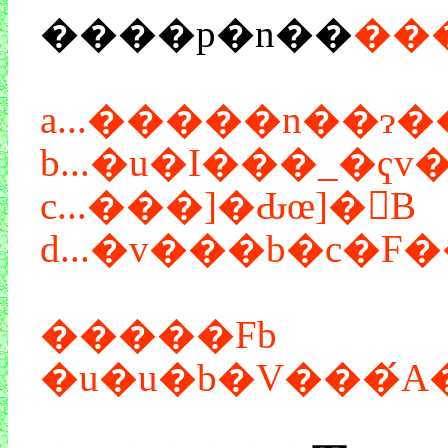
����p�n��
���
a...�����n��
b...�u�I���_�
c...���]�Ԃœ]�񂾁B
�����Fb
�u�u�b�V���́