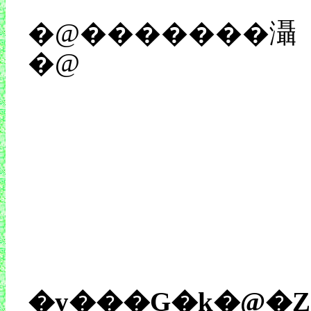
�@�������灄
�@
���V�̓����ƒP���
荡��̕ʑ����Љ�Ă��
�͖����ւ̈ӎ�Ԃ��ɂƐϋɓI�ɓ˂��Ƃ߁j�A���̉Ƒ��ɂ܂��b�����A�X���ŏo������l�X�������ď����ɏ������A�ƁB���R�A�W�����̖��W�����
ꂪ
���X�g�V�[���A
납��n�܂�
�y���G�k�@�