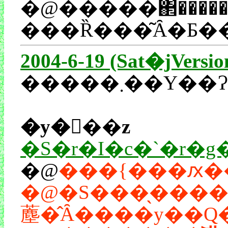
�@�����΂��������Ȃ��琢�̒���m��A���Ĉ
2004-6-19 (Sat�jVersio
�����܂�
�y�򓙐��z
�@
�@�S���̖����e�ǂ��A���ǂ��n��ǂ̔ԑg