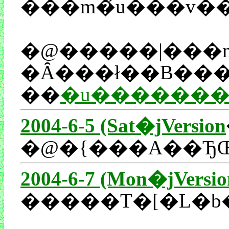
�@�����|���m���u�����v����邱�Ƃ͊��ނׂ��߂ł����A�����|���m���u�\
�Ȃ���ł��B���
��
�u�������t
2004-6-5 (Sat�jVersion
2004-6-7 (Mon�jVersio
�����T�[�L�b�