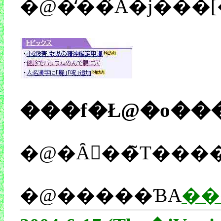
�@�̒��́A�j���[
���f�Ł@�o��
�@�Ȃ񂾂��̃T���
�@�����ƁA
��