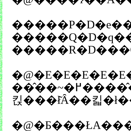
�����R�D���O
�@�E�E�E�E�E�E�܂��A�u�P�v����ԋ߂���ł��傤���ǁA���i����q���̓������C�ɂ����āA���̏�Ŏ����̋�
��̂��~�߂�����̂ł͂Ȃ��A�S���̐e����������ȂƂ�������~�߂�����A�Ƃ����̂��Ƃ�����A�Ȃ�Ƃ��������b����Ȃ��ł����B�����Ƃ��A�������Ƒ���A�q���Ɏ�������TV����������̂��A������O�ɂȂ��Ă�������ł́A�Ȃ��Ȃ������܂Ŗڂ��s�͂��Ȃ��A���Ă̂��
킩���ł͂Ȃ��킯�ł
�@�Ƃ���ŁA���