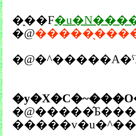
�֑��F
�@
�����̖���
�@�^�����A�ˁ
�y�X�C�~���O
�@�����̂Ƃ���