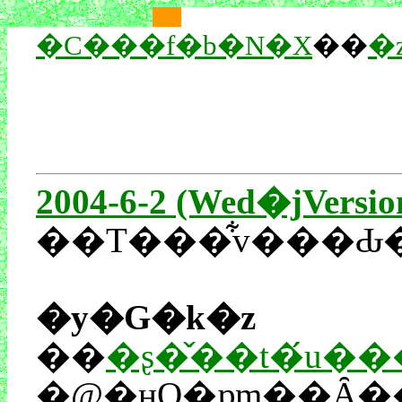
��
��
�C���f�b�N�X
��
�
2004-6-2 (Wed�jVersio
��T���͋v���Ԃ
�y�G�k�z
��
�ʂ�̌��t�́u�
�@�ӊO�ɒm��Ȃ�