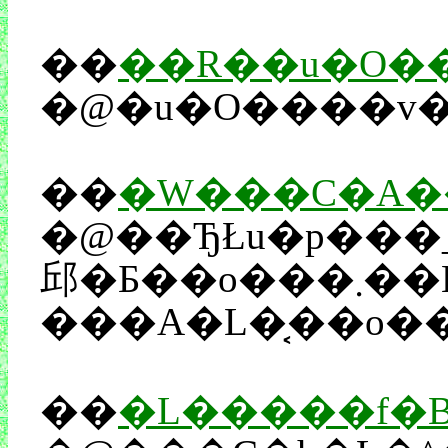
��
��R��u�O�
��
�W���C�A�
�@��ЂŁu�p���_�
邱�Ƃ��o���܂��B�m�I�D��S�𖞑������������͐���B���Ȃ݂Ƀp���_�i�Ƃ������W���C�A���g�p���_�j�̓N�}�Ȃł����B���Ƃ̋c�_�́A�N�}�Ȃ��A���C�O�}�Ȃ��������炵
���A�L�͔��o�
��
�L�����f�B