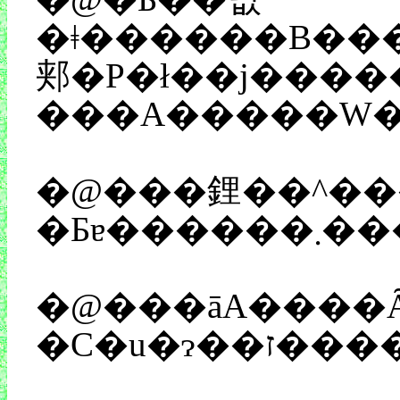
�ǂ������B����̃P�c���C�V����̃��C�
郏�P�ł��j�������́B�R�s�[
�@���鋰��^�����g�T�C�h�ɒ�o�B�E�E�E
�@���āA����Ȃ���ȂŔ̑������d�オ��A�e���ɔ[�i����܂