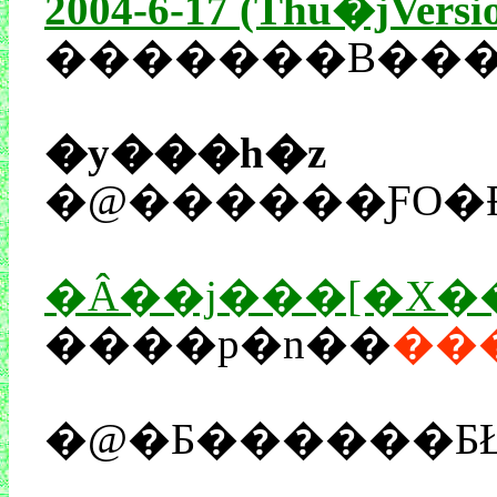
2004-6-17 (Thu�jVersi
�������B���x
��
�y���h�z
�@������ƑO�Ɍ
�Â��j���[�X�
����p�n��