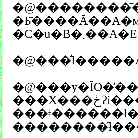
�@��������͂��d���̘b�ł͂Ȃ��A�
�Ƃ͂����Ă��A�ӎ
�@���̐l�����
�@���y�ȊO�̕������܂߂āA�p�t�H�[�}���X�����ɖʔ����̂ł��B����ɋȂ��ǂ��ł��ˁI�@�ŋ߁A���W�������̃A�[�e�B�X�g�̕��̃��C�u�ɌĂ΂�܂��ƁA����グ�邽�
���X���ڂɁi�������Ɂj���Ă����̂ł����A�P�c���C�V����͑f���炵
���ǂ������ł��B���V�́A�قƂ�ǔ������ɂ����A�����ƋȂ𕷂��Ă������̂ł�����A��
��������̂ł�