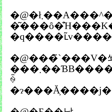
�@�ł܂��A���^����A���Ă͉̂������邩�ƌ����ƁA���ɂ��낢��Ȃ��Ƃ�����킯�ł��i�����ɂȂ��ĂȂ��E�E�E�E�E�E�j�B�����ƁA�������R�X�g�𕥂��Ă���킯�ł�����A����Ɍ����������́A���邢
�͂���ȏ�̑Ή���K�v�Ƃ��܂��B�R�X�g�ɂ��A�Ή��ɂ��A�����Ȍ`������܂����A����̃��C�u�Ń��V
�@���̃`���V�
���܂��ƁB�����������V��CD�i�N���G�C�e�B�u�f�B���N�^�[�j��AD�i�A�[�g�f�B���N�^�[�j���A���̗�������w�߂܂��B�f�U�C�i�[�́A�Г����O�����A���̎��̃��\�[�X�Ō��߂܂��B��Ƃ́A�^�����g�T�C�h����f�ނ�a����i�ʐ^�Ƃ��ł��ˁ[�j�A������Ń��t�Ă��i�
ꍇ
�@�Ƃ��낪