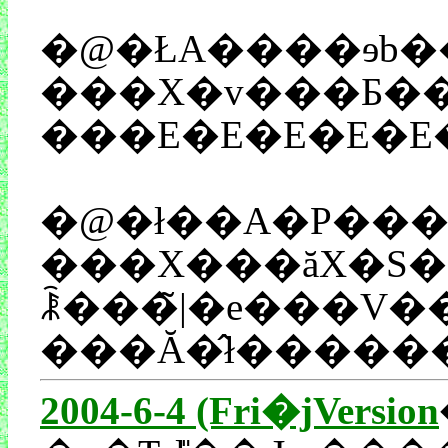
�@�ŁA����ɘb���͒E������̂ł����B���V�̃��C�u�̊y���ݕ��
���X�v���Ƃ��
�@�ł��A�P���ɍl�
���X���ăX�S�C�ȁA�Ǝv���܂��B���C�u���A�������݌��񂵂Ă݂�̂ł����i�������������ł��ȁj�A�N���ނ����������y�������ŁA�����������Ă���B�����̏u�Ԃ��������m��Ȃ����ǁA�m���
ꂾ���̃|�e���V�����
���Ă�̂ł������
2004-6-4 (Fri�jVersion