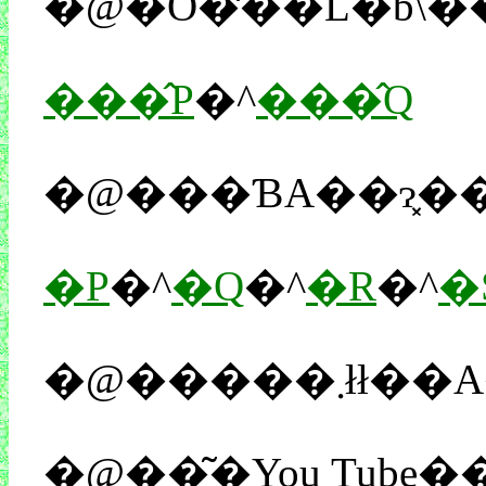
���̂P
�^
���̂Q
�@���ƁA��ɂ͓
�P
�^
�Q
�^
�R
�^
�
�@���
�@��͂�You Tube