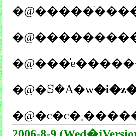
�@���������
�@�ꕶ�A�w
�@�c�c
2006-8-9 (Wed�jVersio