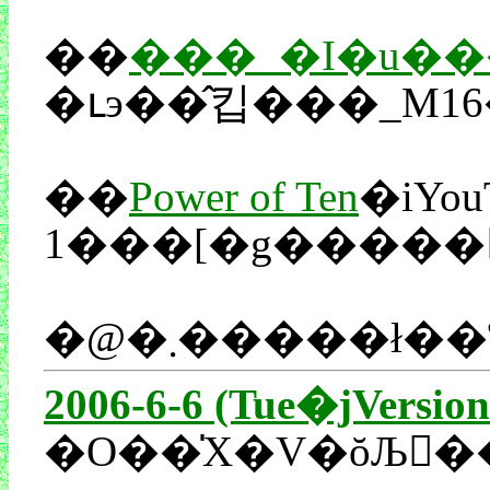
��
���_�I�u�
�ւэ��̂킵���_M1
��
Power of Ten
�iYo
2006-6-6 (Tue�jVersion
�O��̍X�V�ŏЉ�