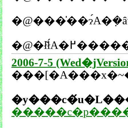
2006-7-5 (Wed�jVersio
���[�A���x�~
�y���c�́u�L��