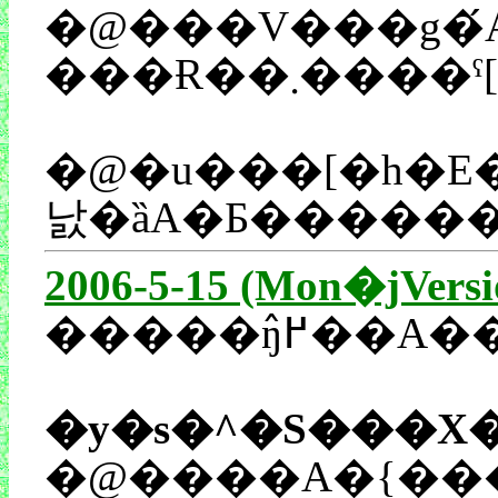
�@���V���g�́A2�N���O�Ƀu���[�h�E�F�
�@�u���[�h�E�F�C�ɍs�����Ƃ��́uRENT�v�̂��Ƃ������m��Ȃ������̂ł���
2006-5-15 (Mon�jVersi
�y�s�^�S���X�
�@����A�{���̓