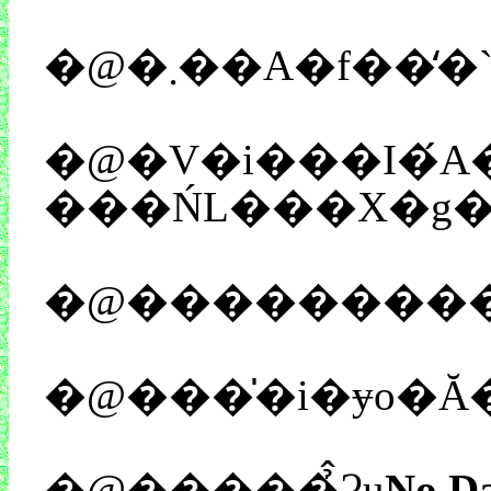
�@�V�i���I�́
�@�����̉̂Ɂu
No Da