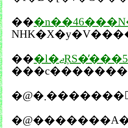
��
�n��46���N�̕��
��
�l�ޖŖS�̓
�@�������A�