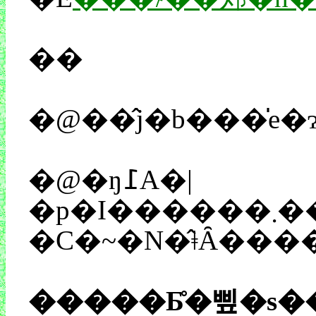
��
�@�ŋ߁A�|
�p�I������܂����a�c���̍�i���A�A���x���g�E�X�M���̍�i�ɍ������Ă���A�Ƃ��ē���^�f���b��ɂȂ��Ă��܂��B�܂��a�c���̃P�[�X�ł́A��i������ׂČ���ƁA����ƌ����Ă��d�����Ȃ��قǂ�������ł����̂ł���͎d���Ȃ��Ǝv���̂ł����A����Ɋւ��ĂƂ���A�[�e�B�X�g�̃G�s�\�[�h����ۓI�ł����i�m���}