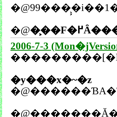
�@99���̖͕�i��
�@
2006-7-3 (Mon�jVersio
���������[�
�y���x�~�z