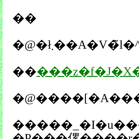
��
��
��
���z�f�J�
�����_�I�u��
�P���傫����r�