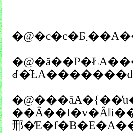
�@�c�c
�@���āA�{��̓u���[�h�E�F�C�̃~��
��Ȃ��I�v�Ȃǁi���ӊO�ɑ����j�ǂ��������Ƃ͍���Ȃ��ȁA�Ɗ