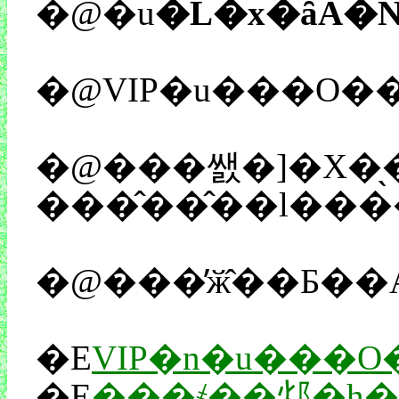
�@�u
�L�x�ȃA�
�@VIP�u���O�
�@���쌠�]�X�̖�������ł��傤���A�܂����������Q�����̂��ꂪ�낤���Ƃ���ɂ�����
�E
VIP�n�u���
�E
���҂��邩�h�