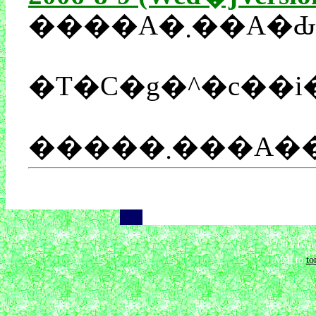
����A�
��
��
2002 Tomo
Mail to
t