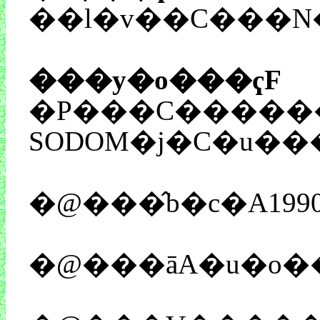
���y�o���ҁF
�P���C�������X���C����
SODOM�j�C�u�