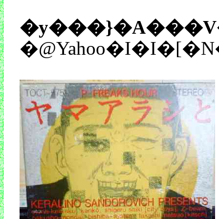
�y���}�A���V�