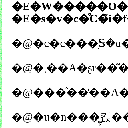
�E�W�����O��
�E�s�v�c�̊C�̃
�@�c�c���̗Ꭶ�ɑ