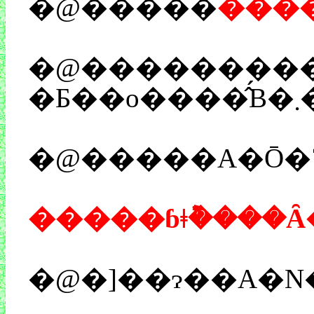
�@�����
����
�@���������Ⴂ���ł��B�e
�@�����A�Ō�
�����ɓǂ݉����Ȃ
�@�]��ɂ��A�