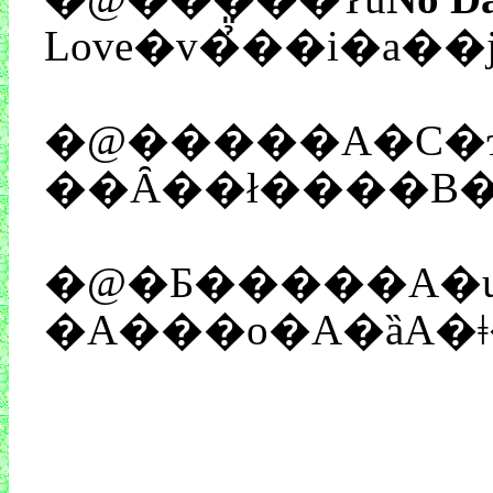
Love�v�̉̎��i�a��
�@�����A�C�ɂȂ����͓̂��{���B����A�p�
�@�Ƃ�����A�u