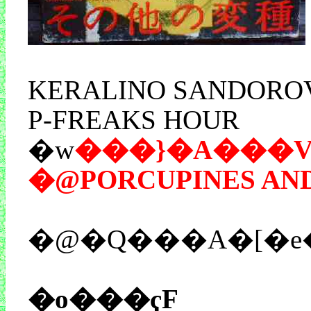
KERALINO SANDOROV
P-FREAKS HOUR
�w
���}�A���V
�@PORCUPINES AND
�@�Q���A�[�e
�o���ҁF