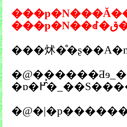
���p�N���Ă��
��
���炢�̊�ʂ��A�n
�@�|�p������