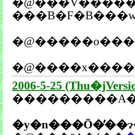
�@���V�����߂Ă��̂b�c�𕷂����̂́A�m�����Z�����̒������������1993�N������ł�
�@����x�����
2006-5-25 (Thu�jVersi
���������A
�y�n���Ō�̓��