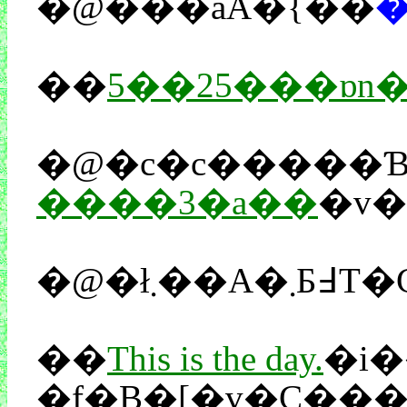
�@���āA�{��
��
����3�a��
�v
��
This is the day.
�i�