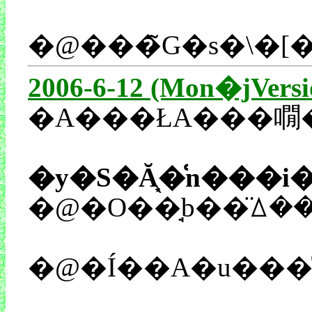
2006-6-12 (Mon�jVersi
�y�S�Ă̖͕�͑n���i