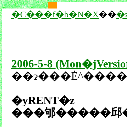
��
��
�C���f�b�N�X
��
�
2006-5-8 (Mon�jVersio
�yRENT�z
���邭�����邱�