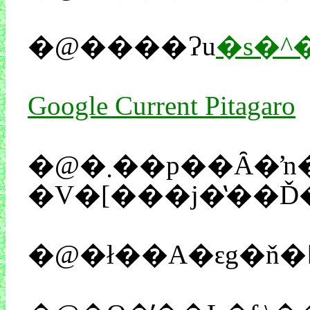
�@����Ɂu
�s�^
Google Current Pitagaro
�@�܂��p��Ȃ�ŉ������Ă邩�͂����ς�킩��񂿂�ł����A�Ȃ�ł��AGoogleVideo��Youtube�ň�Ԑl�C�������݂����ł��ˁB�i��҂��񂪁u�s�^�S���X�C�b�`�v�̔ԑg���ɂ��āu�s�^�S���X�v�ɐG��A�wRube Goldberg Machine�x�i���[�u�E�S�[���h�o�[�O�E�}
�V�[���j�̔��Ď
�@�ł��A�ԑg�ň�