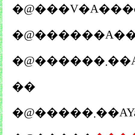
�@���V�A���
��