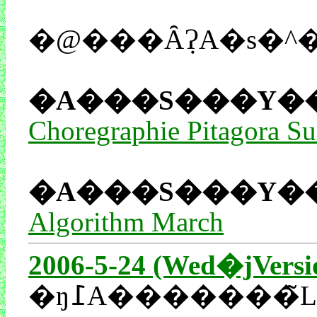
�A���S���Y�
Choregraphie Pitagora Su
�A���S���Y�
Algorithm March
2006-5-24 (Wed�jVersi